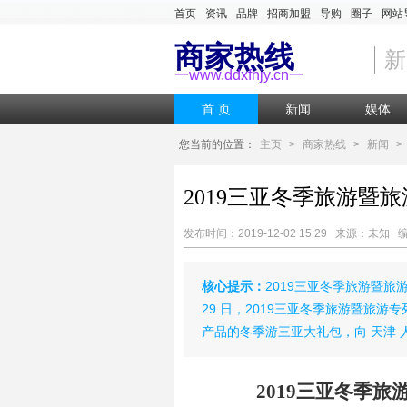
首页
资讯
品牌
招商加盟
导购
圈子
网站
商家热线
新
一www.ddxfnjy.cn一
首 页
新闻
娱体
您当前的位置：
主页
>
商家热线
>
新闻
>
2019三亚冬季旅游暨
发布时间：2019-12-02 15:29 来源：未
核心提示：
2019三亚冬季旅游暨旅游
29 日，2019三亚冬季旅游暨旅游
产品的冬季游三亚大礼包，向 天津
2019三亚冬季