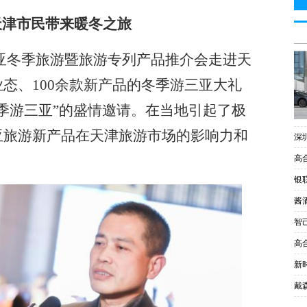
天津
市民带来暖冬之旅
三亚冬季旅游暨旅游专列产品推介会走进
天
态、100余款新产品的冬季游三亚大礼
季游三亚”的盛情邀请。在当地引起了极
亚旅游新产品在
天津
旅游市场的影响力和
深
高
银
酱
智
高
新
戴