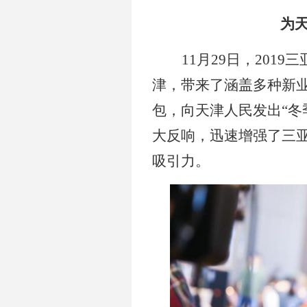
为
11月
29
日，2019
津
，带来了涵盖多种新业
包，向
天津
人民发出“冬
大反响，迅速增强了三
吸引力。