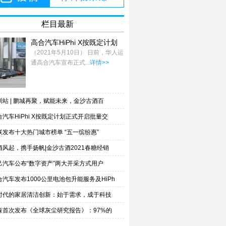
栏目最新
高合汽车HiPhi X按既定计划
正式开启批量交
（2021年5月10日） 日前，华人运
通高合汽车宣布正式...
详情>>
圳站 | 鹏城再聚，赋能未来，金沙古酒百
合汽车HiPhi X按既定计划正式开启批量交
联发布十大热门城市榜单 “五一缤纷惠”
酒风起，携手扬帆|金沙古酒2021春糖经销
己汽车公布“数字资产”两大开采方式用户
合汽车发布1000公里电池包升能服务及HiPh
时代的家居清洁创新：始于需求，成于科技
森首次发布《全球灰尘研究报告》：97%的