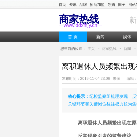
首页
资讯
品牌
招商加盟
导购
圈子
网站
商家热线
新
一www.ddxfnjy.cn一
首 页
新闻
娱体
您当前的位置：
主页
>
商家热线
>
新闻
>
离职退休人员频繁出现
发布时间：2019-11-04 23:06 来源： 编
核心提示：
纪检监察组梳理发现，反
关键环节和关键岗位往往权力较为集
离职退休人员频繁出现在原
反常现象引发的监督建议