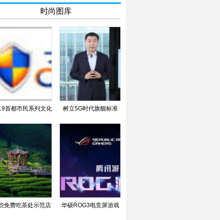
时尚图库
019首都市民系列文化
树立5G时代旗舰标准
活动“歌唱北京”第六
三星Galaxy S20系列正
些免费吃茶处示范店
华硕ROG3电竞屏游戏