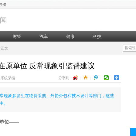
导航
闻
财经
汽车
健康
科技
搜索资
正文
在原单位 反常现象引监督建议
辑：系统采编
分享到：
|
|
|
|
常现象多发生在物资采购、外协外包和技术设计等部门，这些
中。
单位——