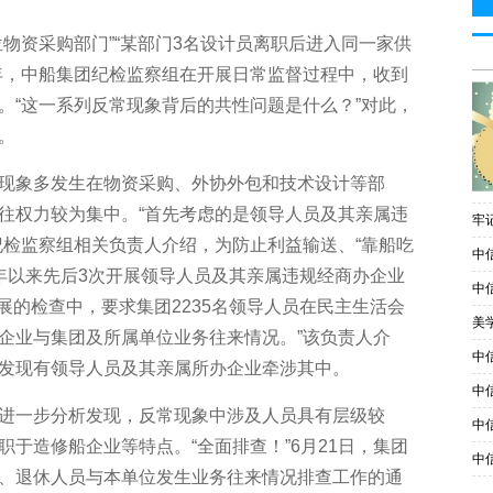
资采购部门”“某部门3名设计员离职后进入同一家供
年，中船集团纪检监察组在开展日常监督过程中，收到
。“这一系列反常现象背后的共性问题是什么？”对此，
。
象多发生在物资采购、外协外包和技术设计等部
往权力较为集中。“首先考虑的是领导人员及其亲属违
牢
纪检监察组相关负责人介绍，为防止利益输送、“靠船吃
中
5年以来先后3次开展领导人员及其亲属违规经商办企业
中
展的检查中，要求集团2235名领导人员在民主生活会
美
企业与集团及所属单位业务往来情况。”该负责人介
中
发现有领导人员及其亲属所办企业牵涉其中。
中
一步分析发现，反常现象中涉及人员具有层级较
中
于造修船企业等特点。“全面排查！”6月21日，集团
中
、退休人员与本单位发生业务往来情况排查工作的通