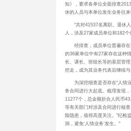
知》，要求各单位全面排查2013
休的人员与本单位发生业务往来
“共对41537名离职、退休
人，涉及27家成员单位和182
经排查，成员单位普遍存在离
的36家单位中有27家存在这种
长、课长、班组长等的基层管理人
挖走，成为其业务代表后继续与
为深挖细查是否存在“人情业
务合同进行大起底。梳理发现，
11277个，总金额折合人民币
等有关部门对涉及合同进行核查
险隐患，值得高度关注。”纪检
洞，避免‘人情业务’发生。”